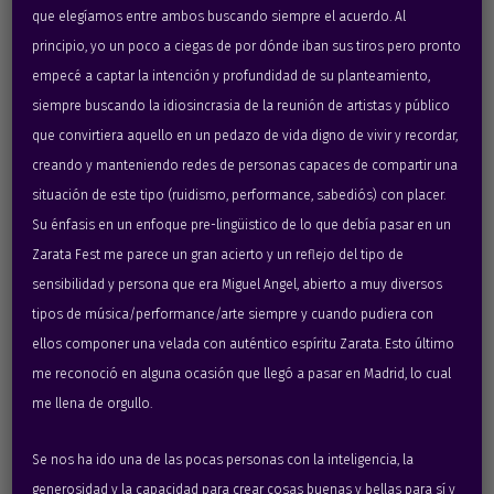
Fotos:
Mike Steel
que elegíamos entre ambos buscando siempre el acuerdo. Al
principio, yo un poco a ciegas de por dónde iban sus tiros pero pronto
empecé a captar la intención y profundidad de su planteamiento,
siempre buscando la idiosincrasia de la reunión de artistas y público
que convirtiera aquello en un pedazo de vida digno de vivir y recordar,
creando y manteniendo redes de personas capaces de compartir una
situación de este tipo (ruidismo, performance, sabediós) con placer.
Su énfasis en un enfoque pre-lingüistico de lo que debía pasar en un
Zarata Fest me parece un gran acierto y un reflejo del tipo de
sensibilidad y persona que era Miguel Angel, abierto a muy diversos
tipos de música/performance/arte siempre y cuando pudiera con
ellos componer una velada con auténtico espíritu Zarata. Esto último
me reconoció en alguna ocasión que llegó a pasar en Madrid, lo cual
me llena de orgullo.
Se nos ha ido una de las pocas personas con la inteligencia, la
generosidad y la capacidad para crear cosas buenas y bellas para sí y