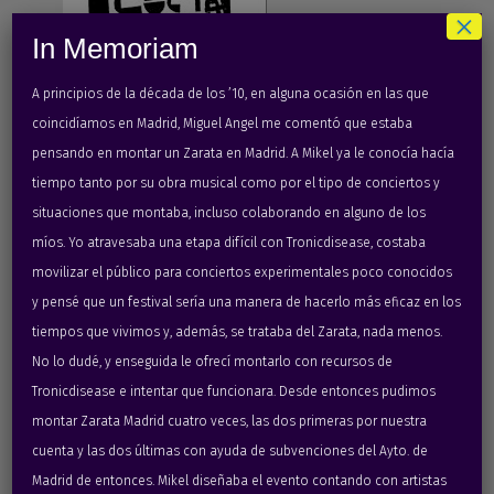
×
In Memoriam
A principios de la década de los ’10, en alguna ocasión en las que
coincidíamos en Madrid, Miguel Angel me comentó que estaba
pensando en montar un Zarata en Madrid. A Mikel ya le conocía hacía
tiempo tanto por su obra musical como por el tipo de conciertos y
situaciones que montaba, incluso colaborando en alguno de los
míos. Yo atravesaba una etapa difícil con Tronicdisease, costaba
movilizar el público para conciertos experimentales poco conocidos
y pensé que un festival sería una manera de hacerlo más eficaz en los
tiempos que vivimos y, además, se trataba del Zarata, nada menos.
07:12:2007 Patio Maravillas – Madrid
No lo dudé, y enseguida le ofrecí montarlo con recursos de
Tronicdisease e intentar que funcionara. Desde entonces pudimos
Bodycocktail
live (EE.UU.)
montar Zarata Madrid cuatro veces, las dos primeras por nuestra
cuenta y las dos últimas con ayuda de subvenciones del Ayto. de
Flyer designed by
KrApoOla
Madrid de entonces. Mikel diseñaba el evento contando con artistas