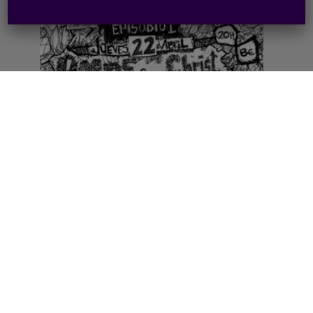
2010
El Planeta de los Wattios – Episodio
I