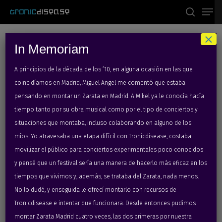
Men
Skip
to
search
main
×
content
Category
In Memoriam
2010
A principios de la década de los ’10, en alguna ocasión en las que
coincidíamos en Madrid, Miguel Angel me comentó que estaba
pensando en montar un Zarata en Madrid. A Mikel ya le conocía hacía
tiempo tanto por su obra musical como por el tipo de conciertos y
situaciones que montaba, incluso colaborando en alguno de los
míos. Yo atravesaba una etapa difícil con Tronicdisease, costaba
movilizar el público para conciertos experimentales poco conocidos
y pensé que un festival sería una manera de hacerlo más eficaz en los
tiempos que vivimos y, además, se trataba del Zarata, nada menos.
No lo dudé, y enseguida le ofrecí montarlo con recursos de
Tronicdisease e intentar que funcionara. Desde entonces pudimos
montar Zarata Madrid cuatro veces, las dos primeras por nuestra