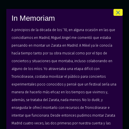
Zarata
In
Zarata en
Archivo
Archiv
×
Madrid
Memoriam
Vimeo
Fotográfico
Sonor
In Memoriam
 Karkowski & Tetsuo Furudate)
A principios de la década de los ’10, en alguna ocasión en las que
coincidíamos en Madrid, Miguel Angel me comentó que estaba
pensando en montar un Zarata en Madrid. A Mikel ya le conocía
hacía tiempo tanto por su obra musical como por el tipo de
conciertos y situaciones que montaba, incluso colaborando en
alguno de los míos. Yo atravesaba una etapa difícil con
Tronicdisease, costaba movilizar el público para conciertos
10:04:2008 Sala DINK – Madrid
experimentales poco conocidos y pensé que un festival sería una
World as Will
live
manera de hacerlo más eficaz en los tiempos que vivimos y,
además, se trataba del Zarata, nada menos. No lo dudé, y
KrApoOla
DJ
enseguida le ofrecí montarlo con recursos de Tronicdisease e
intentar que funcionara. Desde entonces pudimos montar Zarata
Flyer designed by tronicdisease
Madrid cuatro veces, las dos primeras por nuestra cuenta y las