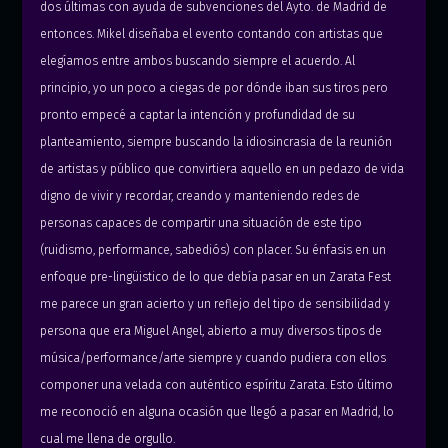
dos últimas con ayuda de subvenciones del Ayto. de Madrid de
Fotos:
Enrique Escorza
entonces. Mikel diseñaba el evento contando con artistas que
elegíamos entre ambos buscando siempre el acuerdo. Al
principio, yo un poco a ciegas de por dónde iban sus tiros pero
pronto empecé a captar la intención y profundidad de su
planteamiento, siempre buscando la idiosincrasia de la reunión
de artistas y público que convirtiera aquello en un pedazo de vida
digno de vivir y recordar, creando y manteniendo redes de
personas capaces de compartir una situación de este tipo
(ruidismo, performance, sabediós) con placer. Su énfasis en un
enfoque pre-lingüistico de lo que debía pasar en un Zarata Fest
me parece un gran acierto y un reflejo del tipo de sensibilidad y
persona que era Miguel Angel, abierto a muy diversos tipos de
música/performance/arte siempre y cuando pudiera con ellos
componer una velada con auténtico espíritu Zarata. Esto último
me reconoció en alguna ocasión que llegó a pasar en Madrid, lo
cual me llena de orgullo.